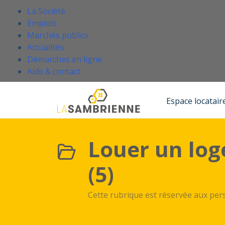
Passer au contenu principal
.
La Société
Emplois
Marchés publics
Actualités
Démarches en ligne
(Ce lien s'ouvre dans un nouvel onglet
Aide & contact
Accueil
Base de connaissances
Louer un logement moyen ou à loyer d'équilibre
Espace locatair
Louer un log
(5)
Cette rubrique est réservée aux per