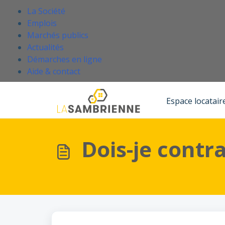
Passer au contenu principal
.
La Société
Emplois
Marchés publics
Actualités
Démarches en ligne
(Ce lien s'ouvre dans un nouvel onglet
Aide & contact
Accueil
Base de connaissances
Louer un logement social
Espace locatair
Dois-je contr