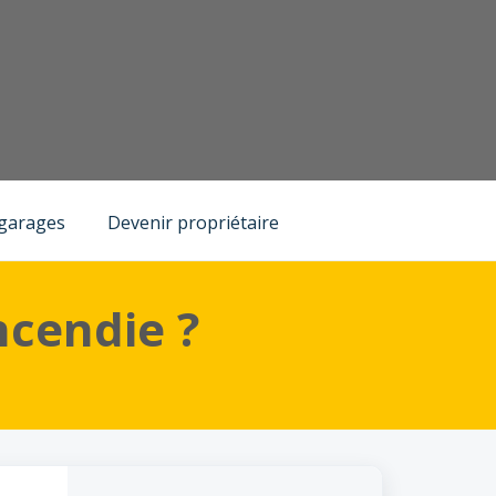
 garages
Devenir propriétaire
ncendie ?