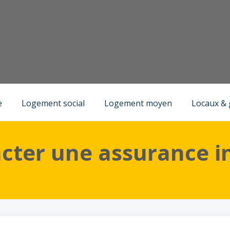
)
Emménager dans un logement social
e
Logement social
Logement moyen
Locaux &
acter une assurance i